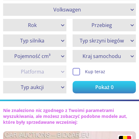
Volkswagen
Rok
Przebieg
Typ silnika
Typ skrzyni biegów
Pojemność cm³
Kraj samochodu
Platforma
Kup teraz
Typ aukcji
Pokaż
0
Nie znaleziono nic zgodnego z Twoimi parametrami
wyszukiwania, ale możesz zobaczyć podobne modele aut,
które były sprzedawane wcześniej: