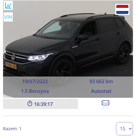
VIN
19/07/2022
93 662 km
1.5 Benzyna
Automat
16:39:16
Razem: 1