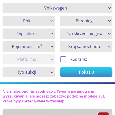
Volkswagen
Rok
Przebieg
Typ silnika
Typ skrzyni biegów
Pojemność cm³
Kraj samochodu
Platforma
Kup teraz
Typ aukcji
Pokaż
0
Nie znaleziono nic zgodnego z Twoimi parametrami
wyszukiwania, ale możesz zobaczyć podobne modele aut,
które były sprzedawane wcześniej: