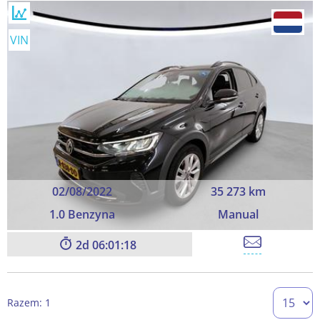
VIN
02/08/2022
35 273 km
1.0 Benzyna
Manual
2
06:01:17
Razem: 1