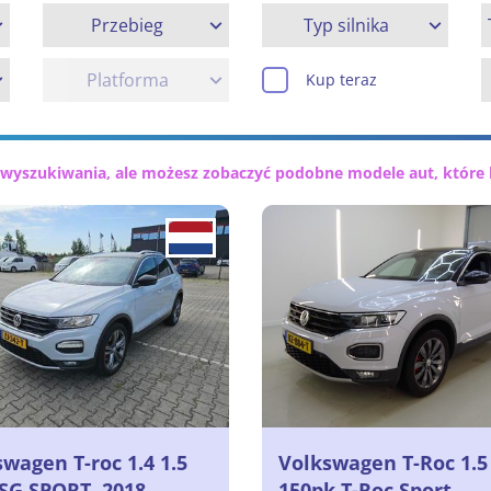
Przebieg
Typ silnika
Platforma
Kup teraz
 wyszukiwania, ale możesz zobaczyć podobne modele aut, które 
wagen T-roc 1.4 1.5
Volkswagen T-Roc 1.5
DSG SPORT, 2018
150pk T-Roc Sport