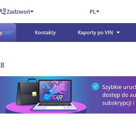
Zadzwoń
PL
y:
607
Kontakty
Raporty po VIN
18