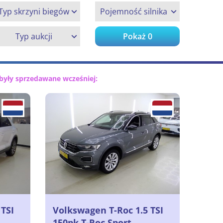
Typ skrzyni biegów
Pojemność silnika
Typ aukcji
Pokaż
0
były sprzedawane wcześniej:
 TSI
Volkswagen T-Roc 1.5 TSI
150pk T-Roc Sport