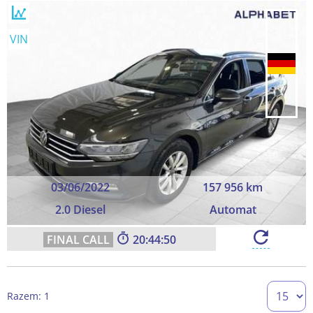
VIN
03/06/2022
157 956 km
2.0 Diesel
Automat
20:44:49
Razem: 1