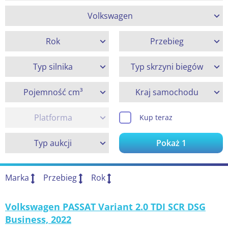
Volkswagen
Rok
Przebieg
Typ silnika
Typ skrzyni biegów
Pojemność cm³
Kraj samochodu
Platforma
Kup teraz
Typ aukcji
Pokaż
1
Marka
Przebieg
Rok
Volkswagen PASSAT Variant 2.0 TDI SCR DSG
Business, 2022