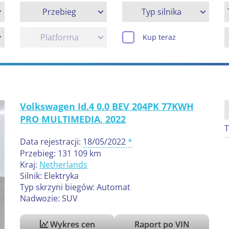
Przebieg
Typ silnika
Platforma
Kup teraz
Volkswagen Id.4 0.0 BEV 204PK 77KWH
PRO MULTIMEDIA, 2022
T
Data rejestracji:
18/05/2022
Przebieg: 131 109 km
Kraj:
Netherlands
Silnik: Elektryka
Typ skrzyni biegów: Automat
Nadwozie: SUV
Wykres cen
Raport po VIN