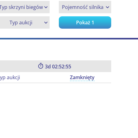
Typ skrzyni biegów
Pojemność silnika
Typ aukcji
Pokaż
1
3
02:52:54
yp aukcji
Zamknięty