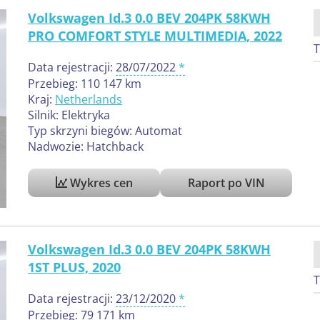
Volkswagen Id.3 0.0 BEV 204PK 58KWH
PRO COMFORT STYLE MULTIMEDIA, 2022
T
Data rejestracji:
28/07/2022
Przebieg: 110 147 km
Kraj:
Netherlands
Silnik: Elektryka
Typ skrzyni biegów: Automat
Nadwozie: Hatchback
Wykres cen
Raport po VIN
Volkswagen Id.3 0.0 BEV 204PK 58KWH
1ST PLUS, 2020
T
Data rejestracji:
23/12/2020
Przebieg: 79 171 km