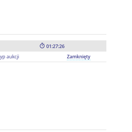
01:27:25
yp aukcji
Zamknięty