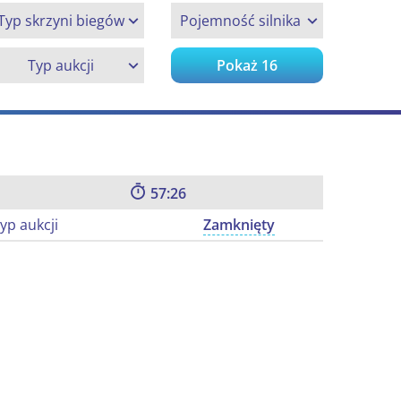
Typ skrzyni biegów
Pojemność silnika
Typ aukcji
Pokaż
16
57:25
yp aukcji
Zamknięty