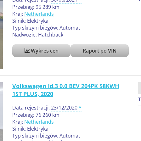
Przebieg: 95 289 km
Kraj:
Netherlands
Silnik: Elektryka
Typ skrzyni biegów: Automat
Nadwozie: Hatchback
Wykres cen
Raport po VIN
Volkswagen Id.3 0.0 BEV 204PK 58KWH
1ST PLUS, 2020
T
Data rejestracji:
23/12/2020
Przebieg: 76 260 km
Kraj:
Netherlands
Silnik: Elektryka
Typ skrzyni biegów: Automat