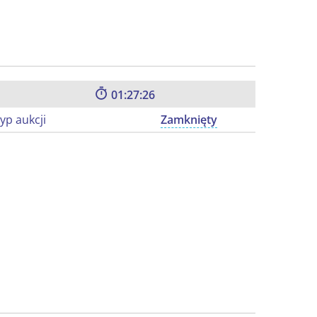
01:27:25
yp aukcji
Zamknięty