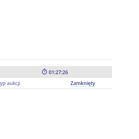
01:27:25
yp aukcji
Zamknięty