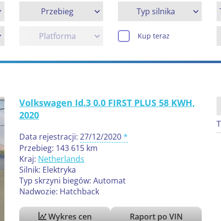
Przebieg
Typ silnika
Platforma
Kup teraz
Volkswagen Id.3 0.0 FIRST PLUS 58 KWH,
2020
T
Data rejestracji:
27/12/2020
Przebieg: 143 615 km
Kraj:
Netherlands
Silnik: Elektryka
Typ skrzyni biegów: Automat
Nadwozie: Hatchback
Wykres cen
Raport po VIN