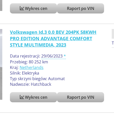
Wykres cen
Raport po VIN
Volkswagen Id.3 0.0 BEV 204PK 58KWH
PRO EDITION ADVANTAGE COMFORT
T
STYLE MULTIMEDIA, 2023
Data rejestracji:
29/06/2023
Przebieg: 80 252 km
Kraj:
Netherlands
Silnik: Elektryka
Typ skrzyni biegów: Automat
Nadwozie: Hatchback
Wykres cen
Raport po VIN