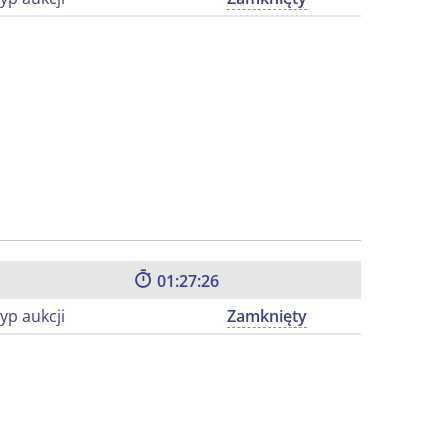
01:27:25
yp aukcji
Zamknięty