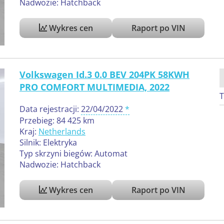
Nadwozie: Hatchback
Wykres cen
Raport po VIN
Volkswagen Id.3 0.0 BEV 204PK 58KWH
PRO COMFORT MULTIMEDIA, 2022
T
Data rejestracji:
22/04/2022
Przebieg: 84 425 km
Kraj:
Netherlands
Silnik: Elektryka
Typ skrzyni biegów: Automat
Nadwozie: Hatchback
Wykres cen
Raport po VIN