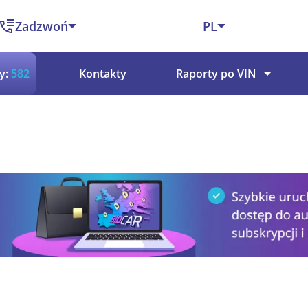
Zadzwoń
PL
y:
582
Kontakty
Raporty po VIN