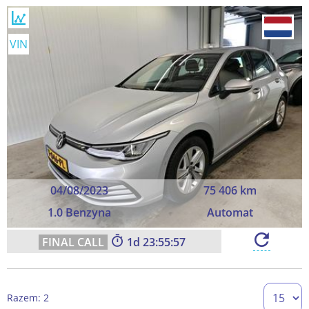
VIN
04/08/2023
75 406 km
1.0 Benzyna
Automat
1
23:55:57
Razem: 2