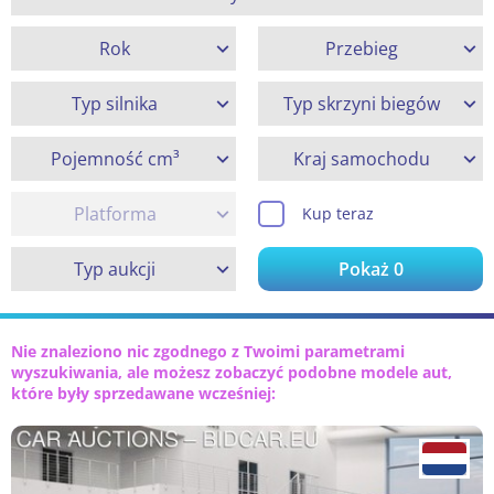
Rok
Przebieg
Typ silnika
Typ skrzyni biegów
Pojemność cm³
Kraj samochodu
Platforma
Kup teraz
Typ aukcji
Pokaż
0
Nie znaleziono nic zgodnego z Twoimi parametrami
wyszukiwania, ale możesz zobaczyć podobne modele aut,
które były sprzedawane wcześniej: