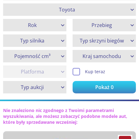
Toyota
Rok
Przebieg
Typ silnika
Typ skrzyni biegów
Pojemność cm³
Kraj samochodu
Platforma
Kup teraz
Typ aukcji
Pokaż
0
Nie znaleziono nic zgodnego z Twoimi parametrami
wyszukiwania, ale możesz zobaczyć podobne modele aut,
które były sprzedawane wcześniej: