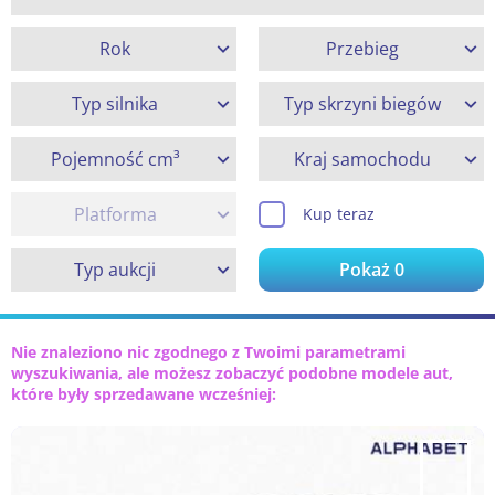
Rok
Przebieg
Typ silnika
Typ skrzyni biegów
Pojemność cm³
Kraj samochodu
Platforma
Kup teraz
Typ aukcji
Pokaż
0
Nie znaleziono nic zgodnego z Twoimi parametrami
wyszukiwania, ale możesz zobaczyć podobne modele aut,
które były sprzedawane wcześniej: