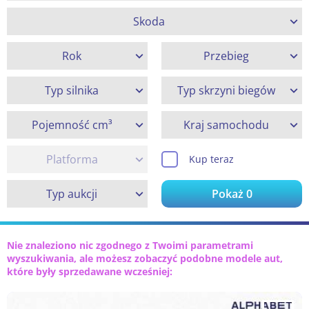
Skoda
Rok
Przebieg
Typ silnika
Typ skrzyni biegów
Pojemność cm³
Kraj samochodu
Platforma
Kup teraz
Typ aukcji
Pokaż
0
Nie znaleziono nic zgodnego z Twoimi parametrami
wyszukiwania, ale możesz zobaczyć podobne modele aut,
które były sprzedawane wcześniej: