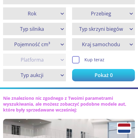
Rok
Przebieg
Typ silnika
Typ skrzyni biegów
Pojemność cm³
Kraj samochodu
Platforma
Kup teraz
Typ aukcji
Pokaż
0
Nie znaleziono nic zgodnego z Twoimi parametrami
wyszukiwania, ale możesz zobaczyć podobne modele aut,
które były sprzedawane wcześniej: