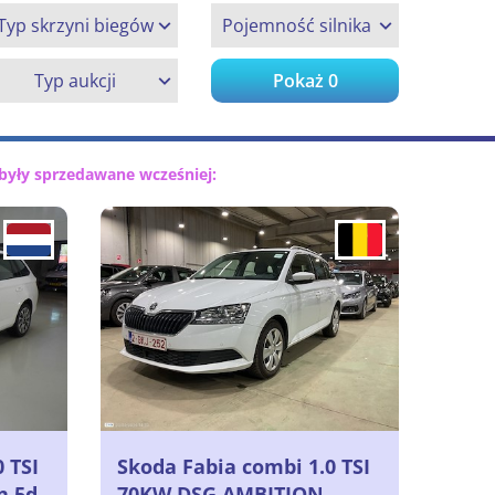
Typ skrzyni biegów
Pojemność silnika
Typ aukcji
Pokaż
0
były sprzedawane wcześniej:
 TSI
Skoda Fabia combi 1.0 TSI
n 5d
70KW DSG AMBITION