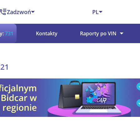
Zadzwoń
PL
y:
731
Kontakty
Raporty po VIN
021