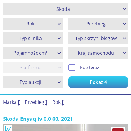
Skoda
Rok
Przebieg
Typ silnika
Typ skrzyni biegów
Pojemność cm³
Kraj samochodu
Platforma
Kup teraz
Typ aukcji
Pokaż
4
Marka
Przebieg
Rok
Skoda Enyaq iv 0.0 60, 2021