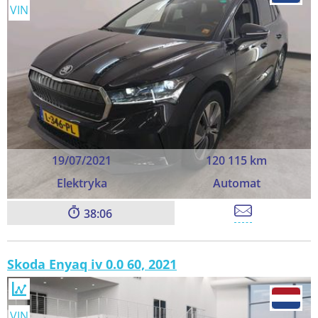
VIN
19/07/2021
120 115 km
Elektryka
Automat
38:06
Skoda Enyaq iv 0.0 60, 2021
VIN