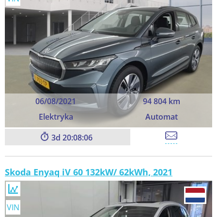
06/08/2021
94 804 km
Elektryka
Automat
3
20:08:06
Skoda Enyaq iV 60 132kW/ 62kWh, 2021
VIN