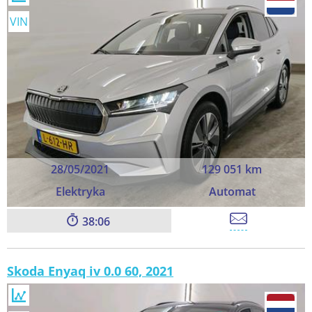
VIN
28/05/2021
129 051 km
Elektryka
Automat
38:06
Skoda Enyaq iv 0.0 60, 2021