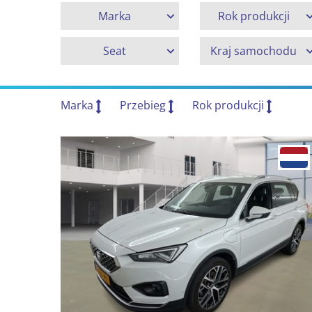
Marka
Rok produkcji
Seat
Kraj samochodu
Marka
Przebieg
Rok produkcji