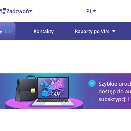
Zadzwoń
PL
y:
607
Kontakty
Raporty po VIN