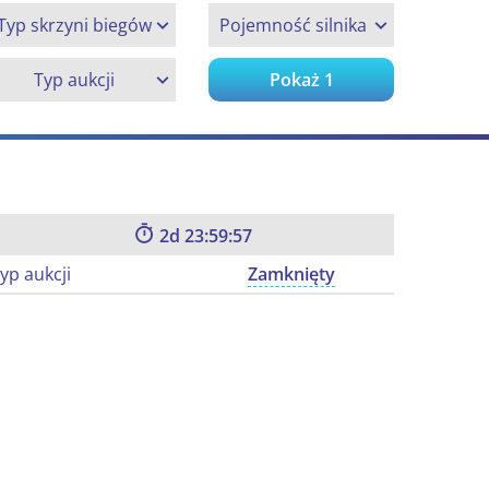
Typ skrzyni biegów
Pojemność silnika
Typ aukcji
Pokaż
1
2
23:59:57
yp aukcji
Zamknięty