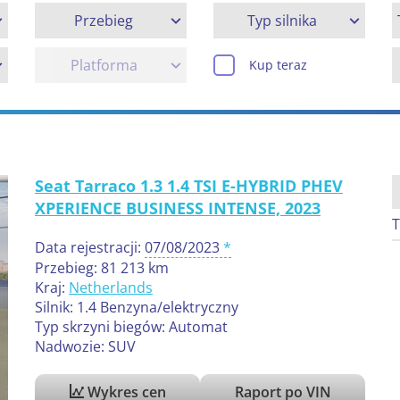
Przebieg
Typ silnika
Platforma
Kup teraz
Seat Tarraco 1.3 1.4 TSI E-HYBRID PHEV
XPERIENCE BUSINESS INTENSE, 2023
T
Data rejestracji:
07/08/2023
Przebieg: 81 213 km
Kraj:
Netherlands
Silnik: 1.4 Benzyna/elektryczny
Typ skrzyni biegów: Automat
Nadwozie: SUV
Wykres cen
Raport po VIN