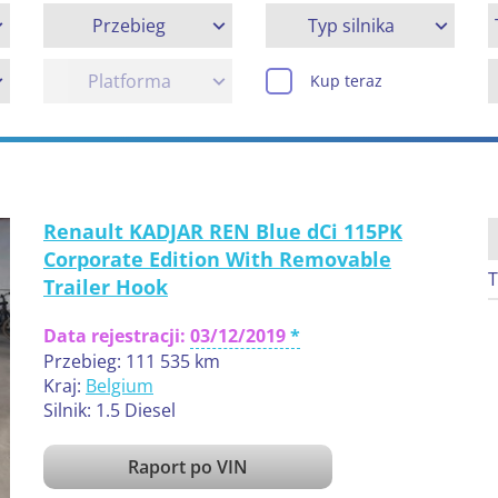
Przebieg
Typ silnika
Platforma
Kup teraz
Renault KADJAR REN Blue dCi 115PK
Corporate Edition With Removable
T
Trailer Hook
Data rejestracji:
03/12/2019
Przebieg: 111 535 km
Kraj:
Belgium
Silnik: 1.5 Diesel
Raport po VIN