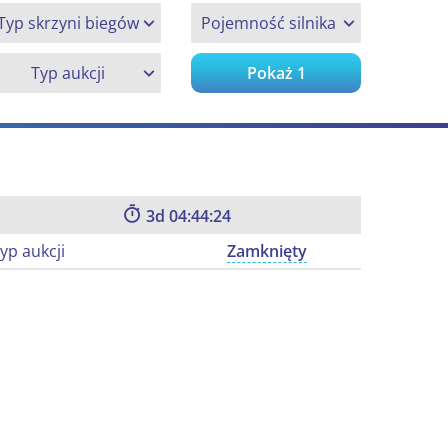
Typ skrzyni biegów
Pojemność silnika
Typ aukcji
Pokaż
1
3
04:44:23
yp aukcji
Zamknięty