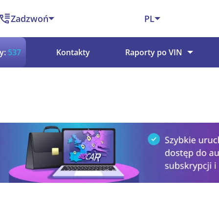
Zadzwoń
PL
y:
537
Kontakty
Raporty po VIN