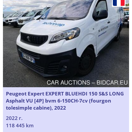
Peugeot Expert EXPERT BLUEHDI 150 S&S LONG
Asphalt VU [4P] bvm 6-150CH-7cv (fourgon
tolesimple cabine), 2022
2022 г.
118 445 km