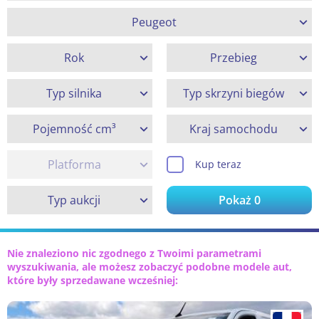
Peugeot
Rok
Przebieg
Typ silnika
Typ skrzyni biegów
Pojemność cm³
Kraj samochodu
Platforma
Kup teraz
Typ aukcji
Pokaż
0
Nie znaleziono nic zgodnego z Twoimi parametrami
wyszukiwania, ale możesz zobaczyć podobne modele aut,
które były sprzedawane wcześniej: