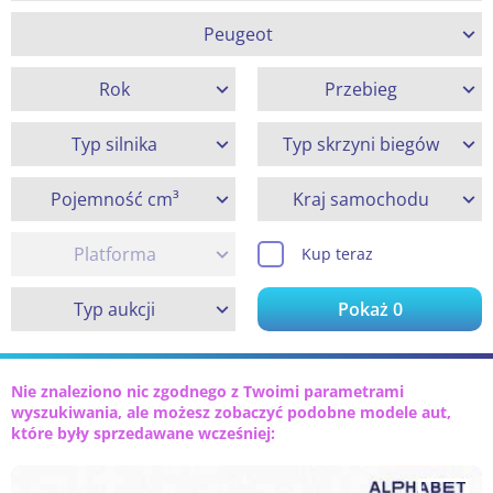
Peugeot
Rok
Przebieg
Typ silnika
Typ skrzyni biegów
Pojemność cm³
Kraj samochodu
Platforma
Kup teraz
Typ aukcji
Pokaż
0
Nie znaleziono nic zgodnego z Twoimi parametrami
wyszukiwania, ale możesz zobaczyć podobne modele aut,
które były sprzedawane wcześniej: