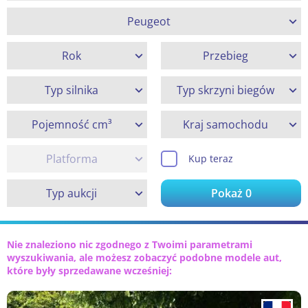
Peugeot
Rok
Przebieg
Typ silnika
Typ skrzyni biegów
Pojemność cm³
Kraj samochodu
Platforma
Kup teraz
Typ aukcji
Pokaż
0
Nie znaleziono nic zgodnego z Twoimi parametrami
wyszukiwania, ale możesz zobaczyć podobne modele aut,
które były sprzedawane wcześniej: