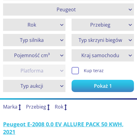
Peugeot
Rok
Przebieg
Typ silnika
Typ skrzyni biegów
Pojemność cm³
Kraj samochodu
Platforma
Kup teraz
Typ aukcji
Pokaż
1
Marka
Przebieg
Rok
Peugeot E-2008 0.0 EV ALLURE PACK 50 KWH,
2021