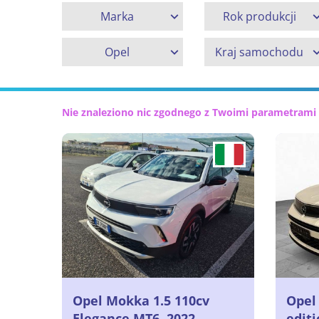
Marka
Rok produkcji
Opel
Kraj samochodu
Nie znaleziono nic zgodnego z Twoimi parametrami
Opel Mokka 1.5 110cv
Opel
Elegance MT6, 2022
editi