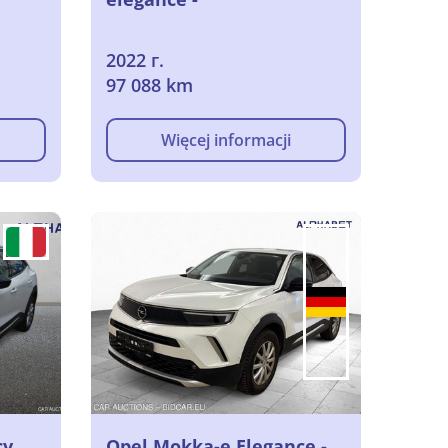
2022 г.
97 088 km
Więcej informacji
cv
Opel Mokka-e Elegance -,