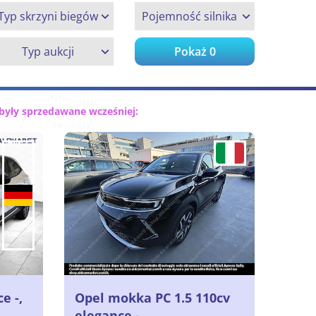
Typ skrzyni biegów
Pojemność silnika
Typ aukcji
Pokaż
0
były sprzedawane wcześniej:
e -,
Opel mokka PC 1.5 110cv
elegance -