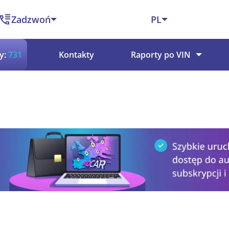
Zadzwoń
PL
y:
731
Kontakty
Raporty po VIN