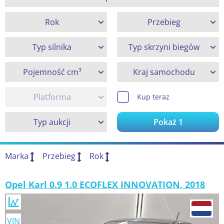
Rok
Przebieg
Typ silnika
Typ skrzyni biegów
Pojemność cm³
Kraj samochodu
Platforma
Kup teraz
Typ aukcji
Pokaż
1
Marka
Przebieg
Rok
Opel Karl 0.9 1.0 ECOFLEX INNOVATION, 2018
VIN