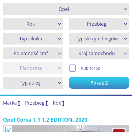
Opel
Rok
Przebieg
Typ silnika
Typ skrzyni biegów
Pojemność cm³
Kraj samochodu
Platforma
Kup teraz
Typ aukcji
Pokaż
2
Marka
Przebieg
Rok
Opel Corsa 1.1 1.2 EDITION, 2020