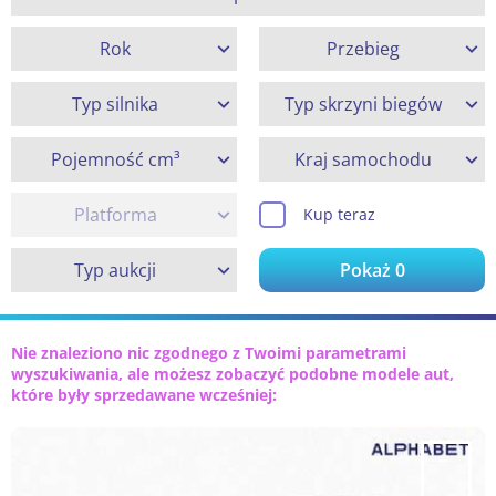
Rok
Przebieg
Typ silnika
Typ skrzyni biegów
Pojemność cm³
Kraj samochodu
Platforma
Kup teraz
Typ aukcji
Pokaż
0
Nie znaleziono nic zgodnego z Twoimi parametrami
wyszukiwania, ale możesz zobaczyć podobne modele aut,
które były sprzedawane wcześniej: