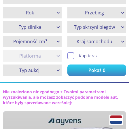
Rok
Przebieg
Typ silnika
Typ skrzyni biegów
Pojemność cm³
Kraj samochodu
Platforma
Kup teraz
Typ aukcji
Pokaż
0
Nie znaleziono nic zgodnego z Twoimi parametrami
wyszukiwania, ale możesz zobaczyć podobne modele aut,
które były sprzedawane wcześniej: