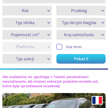
Rok
Przebieg
Typ silnika
Typ skrzyni biegów
Pojemność cm³
Kraj samochodu
Platforma
Kup teraz
Typ aukcji
Pokaż
0
Nie znaleziono nic zgodnego z Twoimi parametrami
wyszukiwania, ale możesz zobaczyć podobne modele aut,
które były sprzedawane wcześniej: