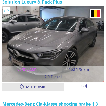
Solution Luxury & Pack Plus
VIN
07/01/2021
152 178 km
2.0 Diesel
3
13:10:39
Mercedes-Benz Cla-klasse shooting brake 1.3