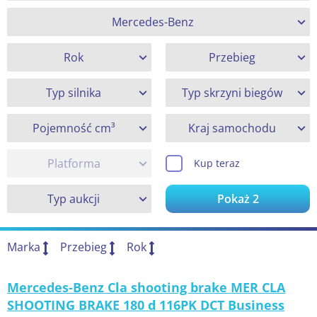
Mercedes-Benz
Rok
Przebieg
Typ silnika
Typ skrzyni biegów
Pojemność cm³
Kraj samochodu
Platforma
Kup teraz
Typ aukcji
Pokaż
2
Marka
Przebieg
Rok
Mercedes-Benz Cla shooting brake MER CLA
SHOOTING BRAKE 180 d 116PK DCT Business