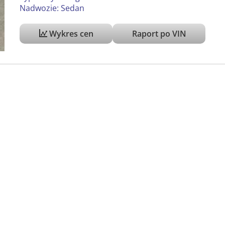
Nadwozie: Sedan
Wykres cen
Raport po VIN