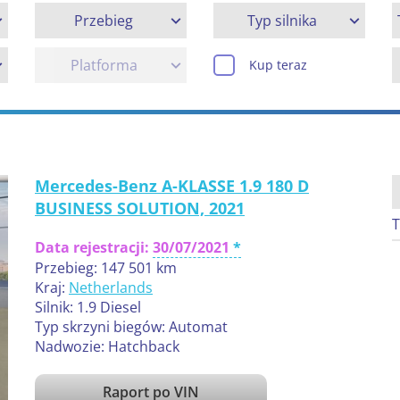
Przebieg
Typ silnika
Platforma
Kup teraz
Mercedes-Benz A-KLASSE 1.9 180 D
BUSINESS SOLUTION, 2021
T
Data rejestracji:
30/07/2021
Przebieg: 147 501 km
Kraj:
Netherlands
Silnik: 1.9 Diesel
Typ skrzyni biegów: Automat
Nadwozie: Hatchback
Raport po VIN