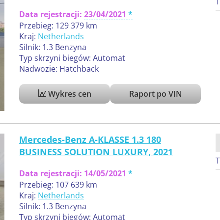
T
Data rejestracji:
23/04/2021
Przebieg: 129 379 km
Kraj:
Netherlands
Silnik: 1.3 Benzyna
Typ skrzyni biegów: Automat
Nadwozie: Hatchback
Wykres cen
Raport po VIN
Mercedes-Benz A-KLASSE 1.3 180
BUSINESS SOLUTION LUXURY, 2021
T
Data rejestracji:
14/05/2021
Przebieg: 107 639 km
Kraj:
Netherlands
Silnik: 1.3 Benzyna
Typ skrzyni biegów: Automat