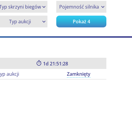
Typ skrzyni biegów
Pojemność silnika
Typ aukcji
Pokaż
4
1
21:51:27
yp aukcji
Zamknięty