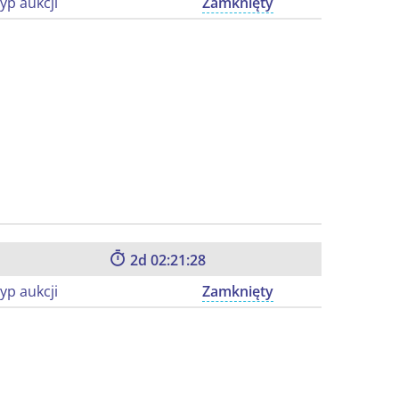
yp aukcji
Zamknięty
2
02:21:27
yp aukcji
Zamknięty