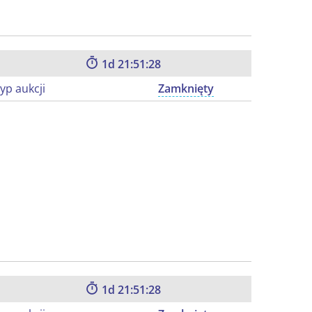
1
21:51:27
yp aukcji
Zamknięty
1
21:51:27