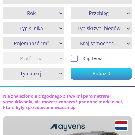
Rok
Przebieg
Typ silnika
Typ skrzyni biegów
Pojemność cm³
Kraj samochodu
Platforma
Kup teraz
Typ aukcji
Pokaż
0
Nie znaleziono nic zgodnego z Twoimi parametrami
wyszukiwania, ale możesz zobaczyć podobne modele aut,
które były sprzedawane wcześniej: