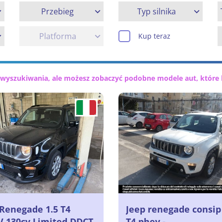
Przebieg
Typ silnika
Platforma
Kup teraz
 wyszukiwania, ale możesz zobaczyć podobne modele aut, które 
 Renegade 1.5 T4
Jeep renegade consip
 130cv Limited DDCT,
T4 phev -