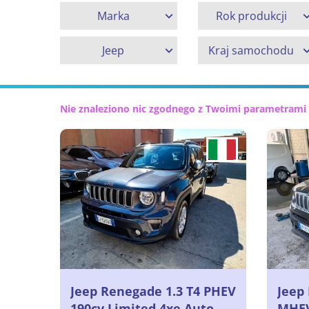
Marka
Rok produkcji
Jeep
Kraj samochodu
Nie znaleziono nic zgodnego z Twoimi parametrami
Jeep Renegade 1.3 T4 PHEV
Jeep
190cv Limited 4xe Auto,
MHEV