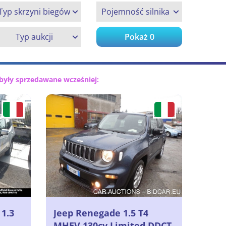
Typ skrzyni biegów
Pojemność silnika
Typ aukcji
Pokaż
0
były sprzedawane wcześniej:
 1.3
Jeep Renegade 1.5 T4
MHEV 130cv Limited DDCT,