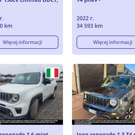
г.
2022 г.
30 km
34 593 km
Więcej informacji
Więcej informacji
 renegade 1.6 mjet
Jeep renegade 1.3 T4