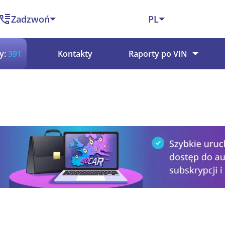
Zadzwoń
PL
y:
391
Kontakty
Raporty po VIN