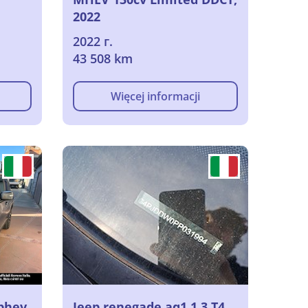
2022
2022 г.
43 508 km
Więcej informacji
 phev
Jeep renegade aq1 1.3 T4