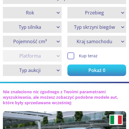
Rok
Przebieg
Typ silnika
Typ skrzyni biegów
Pojemność cm³
Kraj samochodu
Platforma
Kup teraz
Typ aukcji
Pokaż
0
Nie znaleziono nic zgodnego z Twoimi parametrami
wyszukiwania, ale możesz zobaczyć podobne modele aut,
które były sprzedawane wcześniej: