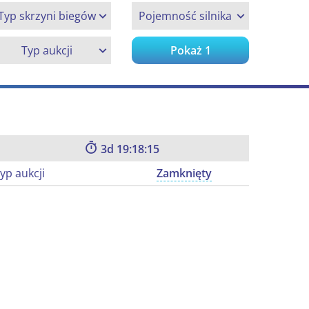
Typ skrzyni biegów
Pojemność silnika
Typ aukcji
Pokaż
1
3
19:18:14
yp aukcji
Zamknięty