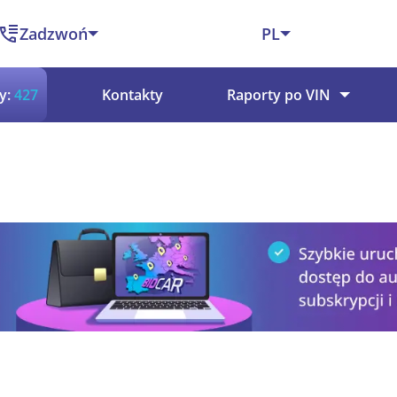
Zadzwoń
PL
y:
427
Kontakty
Raporty po VIN