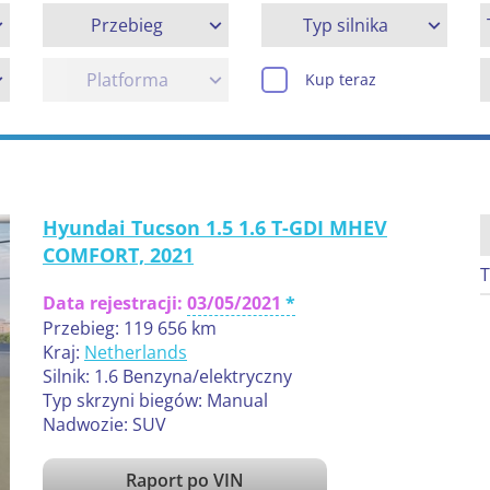
Przebieg
Typ silnika
Platforma
Kup teraz
Hyundai Tucson 1.5 1.6 T-GDI MHEV
COMFORT, 2021
T
Data rejestracji:
03/05/2021
Przebieg: 119 656 km
Kraj:
Netherlands
Silnik: 1.6 Benzyna/elektryczny
Typ skrzyni biegów: Manual
Nadwozie: SUV
Raport po VIN