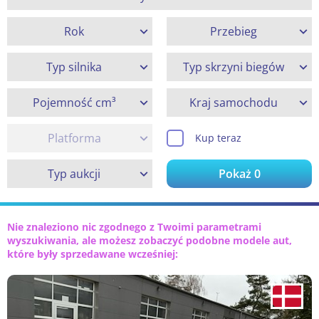
Rok
Przebieg
Typ silnika
Typ skrzyni biegów
Pojemność cm³
Kraj samochodu
Platforma
Kup teraz
Typ aukcji
Pokaż
0
Nie znaleziono nic zgodnego z Twoimi parametrami
wyszukiwania, ale możesz zobaczyć podobne modele aut,
które były sprzedawane wcześniej: