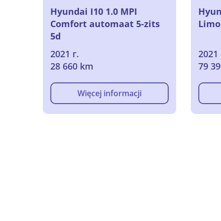
Hyundai I10 1.0 MPI
Hyund
Comfort automaat 5-zits
Limou
5d
2021 г.
2021 
28 660 km
79 3
Więcej informacji