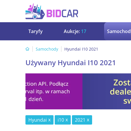
Taryfy
Aukcje:
17
Samochod
Samochody
Hyundai I10 2021
Używany Hyundai I10 2021
Hyundai
i10
2021