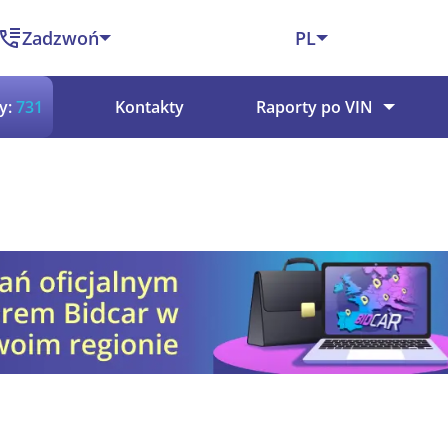
Zadzwoń
PL
y:
731
Kontakty
Raporty po VIN