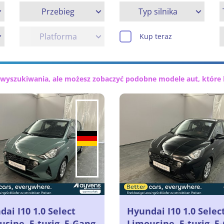
Przebieg
Typ silnika
Platforma
Kup teraz
 wyszukiwania, ale możesz zobaczyć podobne modele aut, które 
ai I10 1.0 Select
Hyundai I10 1.0 Selec
sine, 5-turig, 5-Gang
Limousine, 5-turig, 5