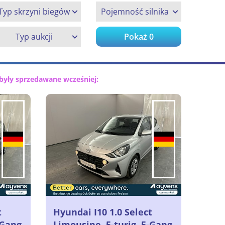
Typ skrzyni biegów
Pojemność silnika
Typ aukcji
Pokaż
0
były sprzedawane wcześniej:
t
Hyundai I10 1.0 Select
-Gang
Limousine, 5-turig, 5-Gang