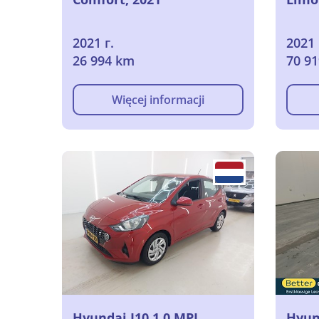
2021 г.
2021 
26 994 km
70 9
Więcej informacji
Hyundai I10 1.0 MPI
Hyund