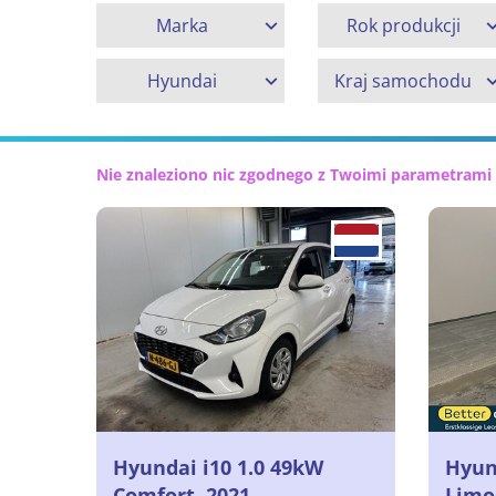
Marka
Rok produkcji
Hyundai
Kraj samochodu
Nie znaleziono nic zgodnego z Twoimi parametrami
Hyundai i10 1.0 49kW
Hyund
Comfort, 2021
Limou