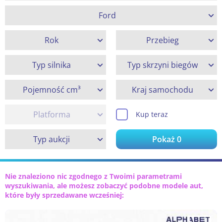
Ford
Rok
Przebieg
Typ silnika
Typ skrzyni biegów
Pojemność cm³
Kraj samochodu
Platforma
Kup teraz
Typ aukcji
Pokaż
0
Nie znaleziono nic zgodnego z Twoimi parametrami
wyszukiwania, ale możesz zobaczyć podobne modele aut,
które były sprzedawane wcześniej: