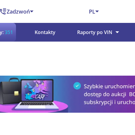
Zadzwoń
PL
y:
351
Kontakty
Raporty po VIN