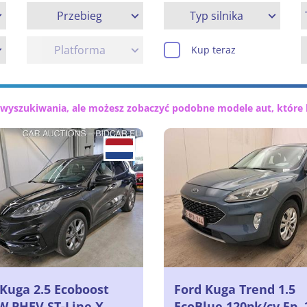
Przebieg
Typ silnika
Platforma
Kup teraz
 wyszukiwania, ale możesz zobaczyć podobne modele aut, które 
 Kuga 2.5 Ecoboost
Ford Kuga Trend 1.5
W PHEV ST-Line X
EcoBlue 120pk/cv 5p, 