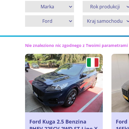
Marka
Rok produkcji
Ford
Kraj samochodu
Nie znaleziono nic zgodnego z Twoimi parametrami
Ford Kuga 2.5 Benzina
Ford
PHEV 225CV 2WD ST-Line X
165k