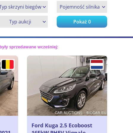
Typ skrzyni biegów
Pojemność silnika
Typ aukcji
Pokaż
0
były sprzedawane wcześniej:
Ford Kuga 2.5 Ecoboost
2021
165kW PHEV Vignale