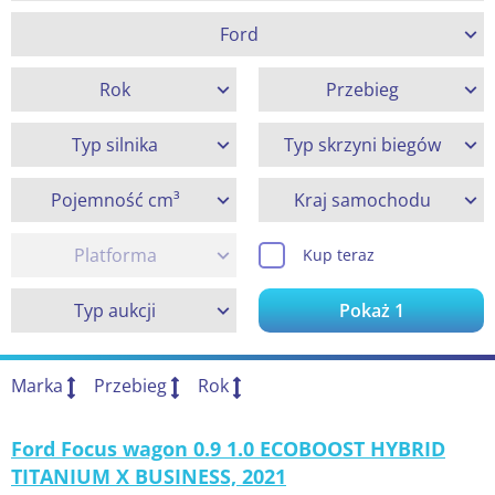
Ford
Rok
Przebieg
Typ silnika
Typ skrzyni biegów
Pojemność cm³
Kraj samochodu
Platforma
Kup teraz
Typ aukcji
Pokaż
1
Marka
Przebieg
Rok
Ford Focus wagon 0.9 1.0 ECOBOOST HYBRID
TITANIUM X BUSINESS, 2021