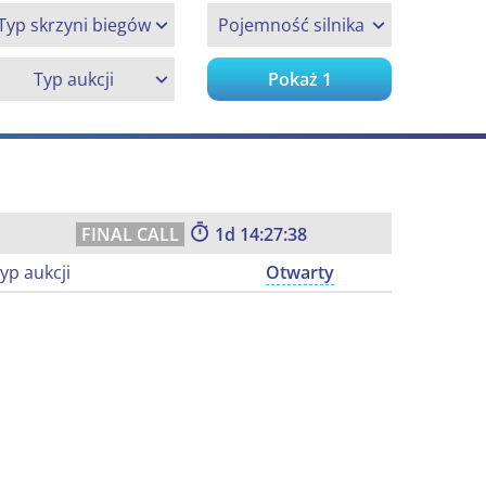
Typ skrzyni biegów
Pojemność silnika
Typ aukcji
Pokaż
1
1
14:27:38
yp aukcji
Otwarty