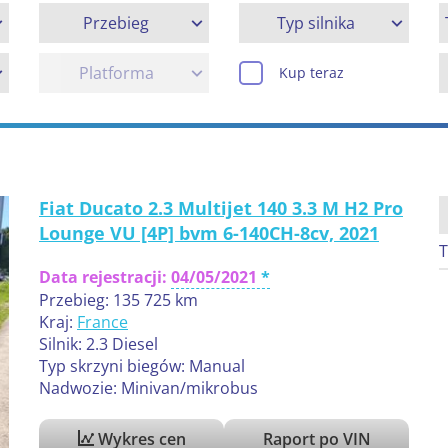
Przebieg
Typ silnika
Platforma
Kup teraz
Fiat Ducato 2.3 Multijet 140 3.3 M H2 Pro
Lounge VU [4P] bvm 6-140CH-8cv, 2021
T
Data rejestracji:
04/05/2021
Przebieg: 135 725 km
Kraj:
France
Silnik: 2.3 Diesel
Typ skrzyni biegów: Manual
Nadwozie: Minivan/mikrobus
Wykres cen
Raport po VIN