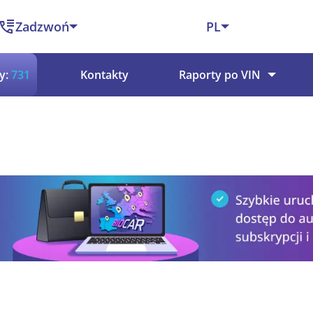
Zadzwoń
PL
y:
731
Kontakty
Raporty po VIN