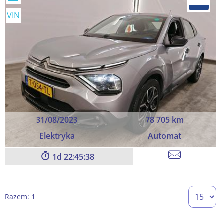
VIN
31/08/2023
78 705 km
Elektryka
Automat
1
22:45:38
Razem: 1