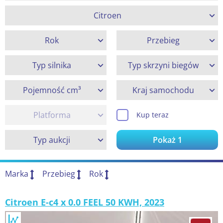
Citroen
Rok
Przebieg
Typ silnika
Typ skrzyni biegów
Pojemność cm³
Kraj samochodu
Platforma
Kup teraz
Typ aukcji
Pokaż
1
Marka
Przebieg
Rok
Citroen E-c4 x 0.0 FEEL 50 KWH, 2023