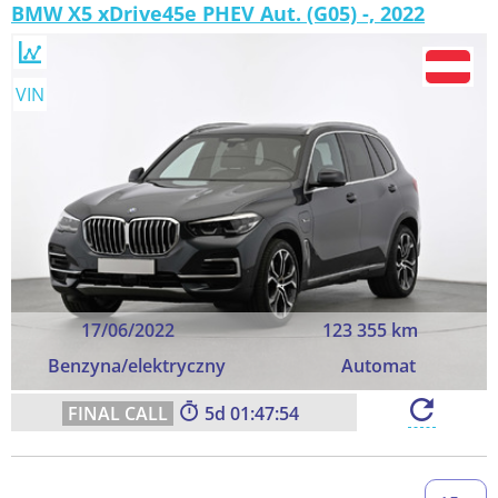
BMW X5 xDrive45e PHEV Aut. (G05) -, 2022
VIN
17/06/2022
123 355 km
Benzyna/elektryczny
Automat
5
01:47:54