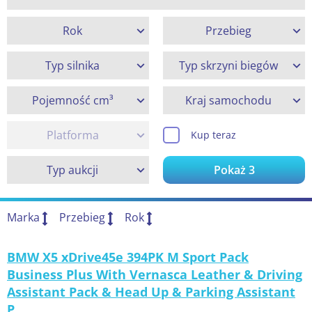
Rok
Przebieg
Typ silnika
Typ skrzyni biegów
Pojemność cm³
Kraj samochodu
Platforma
Kup teraz
Typ aukcji
Pokaż
3
Marka
Przebieg
Rok
BMW X5 xDrive45e 394PK M Sport Pack
Business Plus With Vernasca Leather & Driving
Assistant Pack & Head Up & Parking Assistant
P