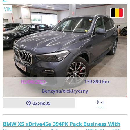
VIN
03/06/2021
139 890 km
Benzyna/elektryczny
03:49:05
BMW X5 xDrive45e 394PK Pack Business With