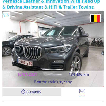
Vernasca Leather & Innovation With Head Up
& Driving Assistant & HiFi & Trailer Towing
VIN
16/07/2021
134 436 km
Benzyna/elektryczny
03:49:05