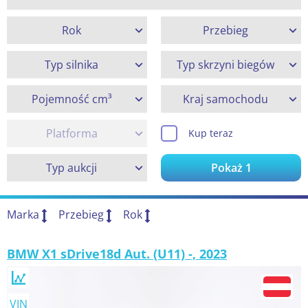
Rok
Przebieg
Typ silnika
Typ skrzyni biegów
Pojemność cm³
Kraj samochodu
Platforma
Kup teraz
Typ aukcji
Pokaż
1
Marka
Przebieg
Rok
BMW X1 sDrive18d Aut. (U11) -, 2023
VIN