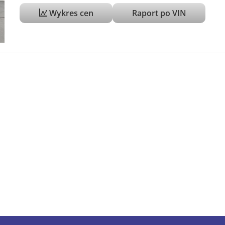
Wykres cen
Raport po VIN