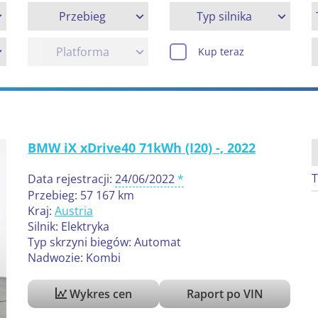
Przebieg
Typ silnika
Platforma
Kup teraz
BMW iX xDrive40 71kWh (I20) -, 2022
T
Data rejestracji:
24/06/2022
Przebieg: 57 167 km
Kraj:
Austria
Silnik: Elektryka
Typ skrzyni biegów: Automat
Nadwozie: Kombi
Wykres cen
Raport po VIN