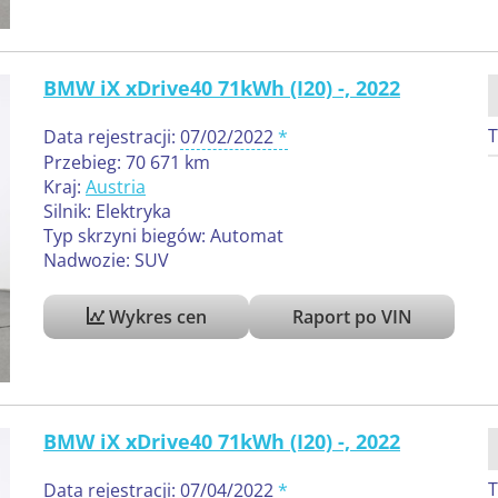
BMW iX xDrive40 71kWh (I20) -, 2022
T
Data rejestracji:
07/02/2022
Przebieg: 70 671 km
Kraj:
Austria
Silnik: Elektryka
Typ skrzyni biegów: Automat
Nadwozie: SUV
Wykres cen
Raport po VIN
BMW iX xDrive40 71kWh (I20) -, 2022
T
Data rejestracji:
07/04/2022