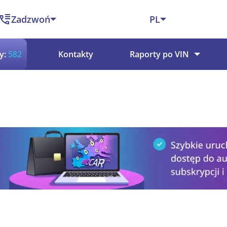
Zadzwoń
PL
y:
582
Kontakty
Raporty po VIN