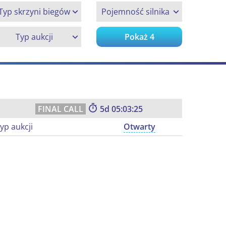
Typ skrzyni biegów
Pojemność silnika
Typ aukcji
Pokaż
4
5
05:03:24
yp aukcji
Otwarty