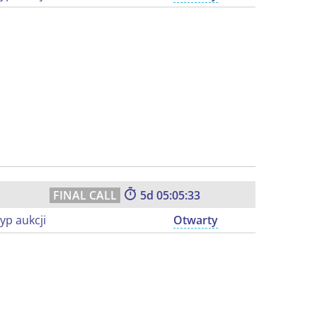
5
05:05:32
yp aukcji
Otwarty