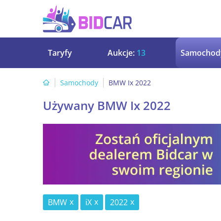
Taryfy
Aukcje:
13
Samochod
Samochody
BMW Ix 2022
Używany BMW Ix 2022
BMW
iX
2022