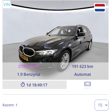
VIN
27/03/2024
191 623 km
1.9 Benzyna
Automat
1
18:49:17
Razem: 1