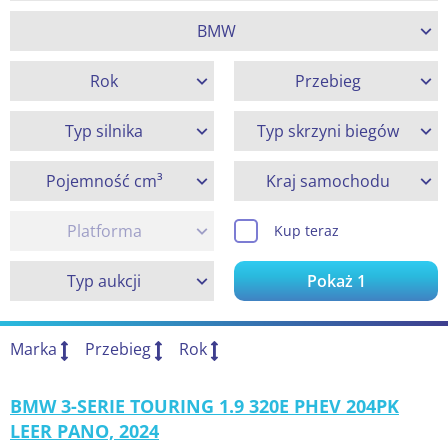
BMW
Rok
Przebieg
Typ silnika
Typ skrzyni biegów
Pojemność cm³
Kraj samochodu
Platforma
Kup teraz
Typ aukcji
Pokaż
1
Marka
Przebieg
Rok
BMW 3-SERIE TOURING 1.9 320E PHEV 204PK
LEER PANO, 2024