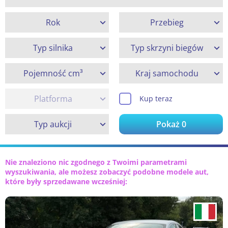
Rok
Przebieg
Typ silnika
Typ skrzyni biegów
Pojemność cm³
Kraj samochodu
Platforma
Kup teraz
Typ aukcji
Pokaż
0
Nie znaleziono nic zgodnego z Twoimi parametrami
wyszukiwania, ale możesz zobaczyć podobne modele aut,
które były sprzedawane wcześniej: