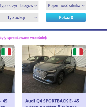
Typ skrzyni biegów
Pojemność silnika
Typ aukcji
Pokaż
0
były sprzedawane wcześniej:
- 45
Audi Q4 SPORTBACK E- 45
ess
e-tron quattro Business