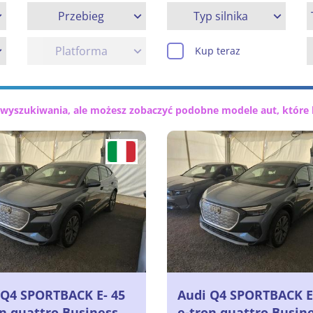
Przebieg
Typ silnika
Platforma
Kup teraz
 wyszukiwania, ale możesz zobaczyć podobne modele aut, które 
 Q4 SPORTBACK E- 45
Audi Q4 SPORTBACK E
on quattro Business
e-tron quattro Busin