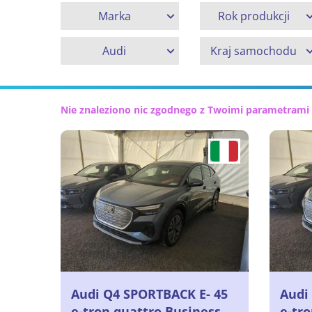
Marka
Rok produkcji
Audi
Kraj samochodu
Nie znaleziono nic zgodnego z Twoimi parametrami
Audi Q4 SPORTBACK E- 45
Audi
e-tron quattro Business
e-tr