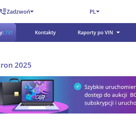
Zadzwoń
PL
y:
731
Kontakty
Raporty po VIN
tron 2025