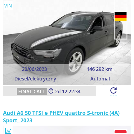
VIN
20/06/2023
146 292 km
Diesel/elektryczny
Automat
2
12:22:33
Audi A6 50 TFSI e PHEV quattro S-tronic (4A)
Sport, 2023