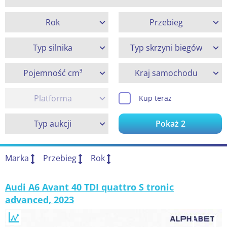
Rok
Przebieg
Typ silnika
Typ skrzyni biegów
Pojemność cm³
Kraj samochodu
Platforma
Kup teraz
Typ aukcji
Pokaż
2
Marka
Przebieg
Rok
Audi A6 Avant 40 TDI quattro S tronic
advanced, 2023