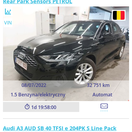
Rear Park Sensors PETROL
VIN
08/07/2022
32 751 km
1.5 Benzyna/elektryczny
Automat
1
19:57:59
Audi A3 AUD SB 40 TFSI e 204PK S Line Pack