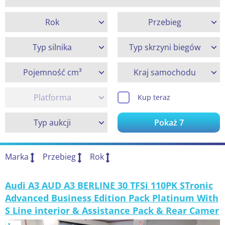
Rok
Przebieg
Typ silnika
Typ skrzyni biegów
Pojemność cm³
Kraj samochodu
Platforma
Kup teraz
Typ aukcji
Pokaż
7
Marka
Przebieg
Rok
Audi A3 AUD A3 BERLINE 30 TFSi 110PK STronic
Advanced Business Edition Pack Platinum With
S Line interior & Assistance Pack & Rear Camer