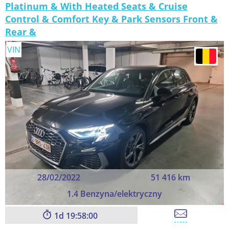
Platinum & With Heated Seats & Cruise
Control & Comfort Key & Park Sensors Front &
Rear &
VIN
28/02/2022
51 416 km
1.4 Benzyna/elektryczny
1
19:57:59