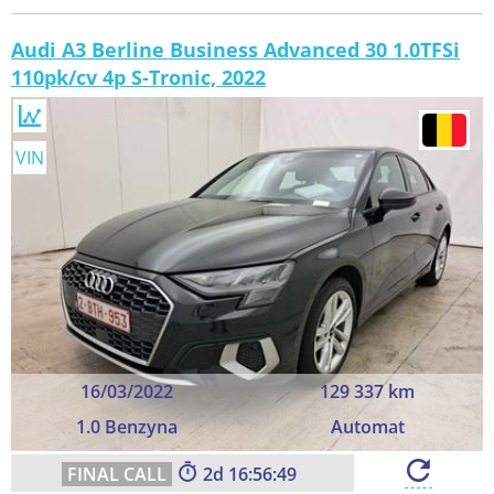
Audi A3 Berline Business Advanced 30 1.0TFSi
110pk/cv 4p S-Tronic, 2022
VIN
16/03/2022
129 337 km
1.0 Benzyna
Automat
2
16:56:48