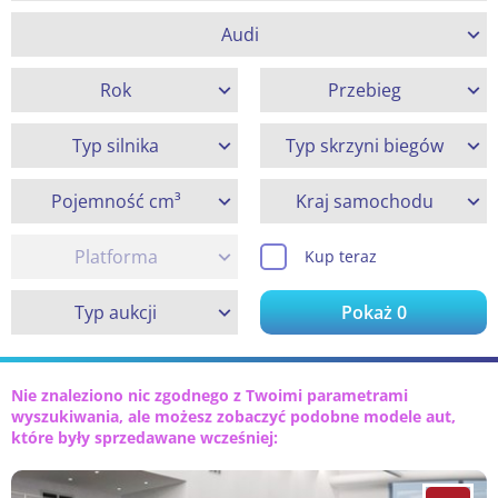
Audi
Rok
Przebieg
Typ silnika
Typ skrzyni biegów
Pojemność cm³
Kraj samochodu
Platforma
Kup teraz
Typ aukcji
Pokaż
0
Nie znaleziono nic zgodnego z Twoimi parametrami
wyszukiwania, ale możesz zobaczyć podobne modele aut,
które były sprzedawane wcześniej: